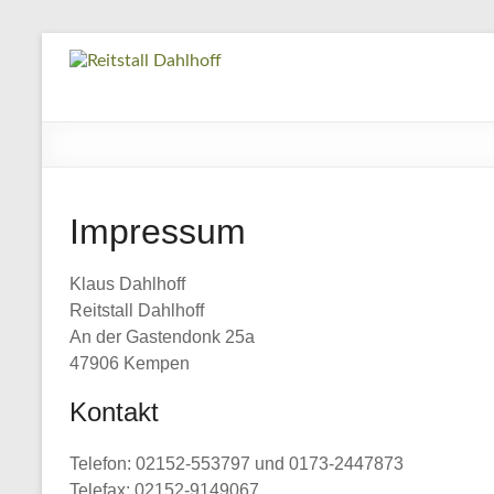
Zum
Inhalt
Reitstall Dahlh
Ihr familiär geführter Reitstall 
springen
Impressum
Klaus Dahlhoff
Reitstall Dahlhoff
An der Gastendonk 25a
47906 Kempen
Kontakt
Telefon: 02152-553797 und 0173-2447873
Telefax: 02152-9149067