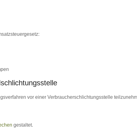
satzsteuergesetz:
mpen
schlichtungs­stelle
gungsverfahren vor einer Verbraucherschlichtungsstelle teilzuneh
echen
gestaltet.