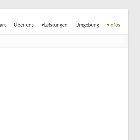
art
Über uns
▾Leistungen
Umgebung
▾Infos