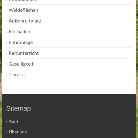
›
Weideflächen
›
Außenreitplatz
›
Reithallen
›
Führanlage
›
Reitunterricht
›
Geselligkeit
›
Tierarzt
Sitemap
› Start
› Über uns